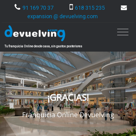
91 169 70 37
618 315 235
expansion @ devuelving.com
Tu franquicia Online desde casa, sin gastos posteriores
¡GRACIAS!
Franquicia Online Devuelving