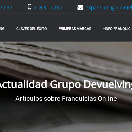
70 37
618 315 235
expansion @ devue
ING
CLAVES DEL ÉXITO
PRIMERAS MARCAS
+INFO FRANQUIC
Actualidad Grupo Devuelvin
Artículos sobre Franquicias Online