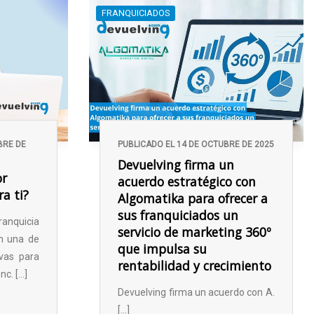
FRANQUICIADOS
BRE DE
PUBLICADO EL 14 DE OCTUBRE DE 2025
Devuelving firma un
or
acuerdo estratégico con
ra ti?
Algomatika para ofrecer a
sus franquiciados un
nquicia
servicio de marketing 360º
en una de
que impulsa su
vas para
rentabilidad y crecimiento
. [...]
Devuelving firma un acuerdo con A.
[...]