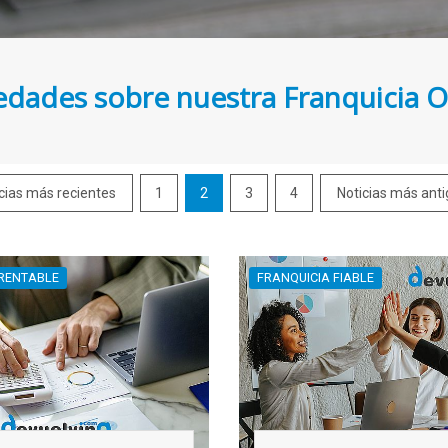
dades sobre nuestra Franquicia O
Anterior
cias más recientes
1
2
3
4
Noticias más ant
 RENTABLE
FRANQUICIA FIABLE