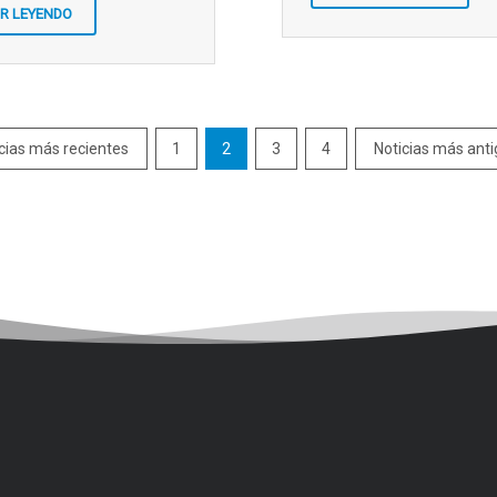
IR LEYENDO
Anterior
cias más recientes
1
2
3
4
Noticias más ant