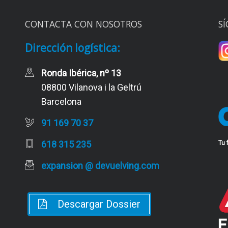
CONTACTA CON NOSOTROS
SÍ
Dirección logística:
Ronda Ibérica, nº 13
08800 Vilanova i la Geltrú
Barcelona
91 169 70 37
618 315 235
Tu 
expansion @ devuelving.com
Descargar Dossier