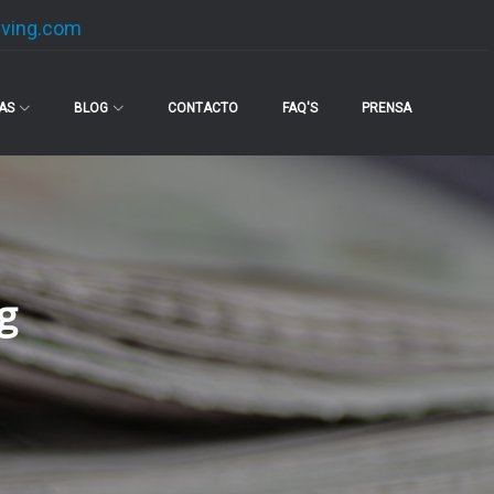
lving.com
IAS
BLOG
CONTACTO
FAQ'S
PRENSA
g