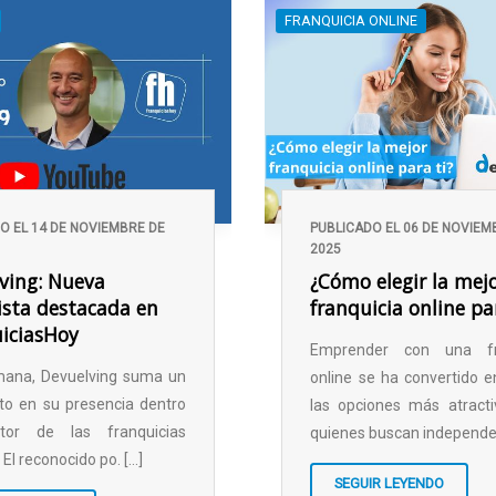
FRANQUICIA ONLINE
O EL 14 DE NOVIEMBRE DE
PUBLICADO EL 06 DE NOVIEM
2025
ving: Nueva
¿Cómo elegir la mej
ista destacada en
franquicia online pa
iciasHoy
Emprender con una fra
mana, Devuelving suma un
online se ha convertido 
to en su presencia dentro
las opciones más atracti
tor de las franquicias
quienes buscan independenc
 El reconocido po. [...]
SEGUIR LEYENDO