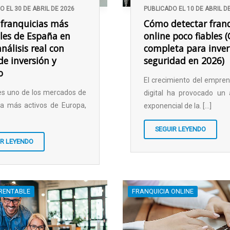
O EL 30 DE ABRIL DE 2026
PUBLICADO EL 10 DE ABRIL D
 franquicias más
Cómo detectar franq
les de España en
online poco fiables 
nálisis real con
completa para inver
de inversión y
seguridad en 2026)
o
El crecimiento del empre
es uno de los mercados de
digital ha provocado un
ia más activos de Europa,
exponencial de la. [...]
SEGUIR LEYENDO
IR LEYENDO
 RENTABLE
FRANQUICIA ONLINE