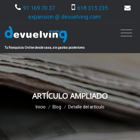
91 169 70 37
618 315 235
expansion @ devuelving.com
Tu franquicia Online desde casa, sin gastos posteriores
ARTÍCULO AMPLIADO
Inicio
/
Blog
/
Detalle del artículo