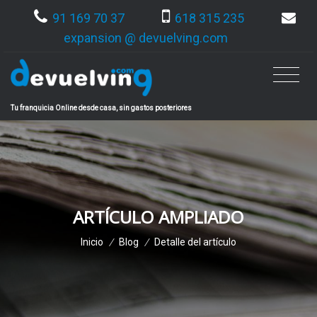
91 169 70 37
618 315 235
expansion @ devuelving.com
Tu franquicia Online desde casa, sin gastos posteriores
ARTÍCULO AMPLIADO
Inicio
/
Blog
/
Detalle del artículo