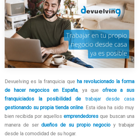
Devuelving es la franquicia que
ha revolucionado la forma
de hacer negocios en España
, ya que
ofrece a sus
franquiciados la posibilidad de
trabajar desde casa
gestionando su propia tienda online
. Esta idea ha sido muy
bien recibida por aquellos
emprendedores
que buscan una
manera de ser
dueños de su propio negocio
y trabajar
desde la comodidad de su hogar.