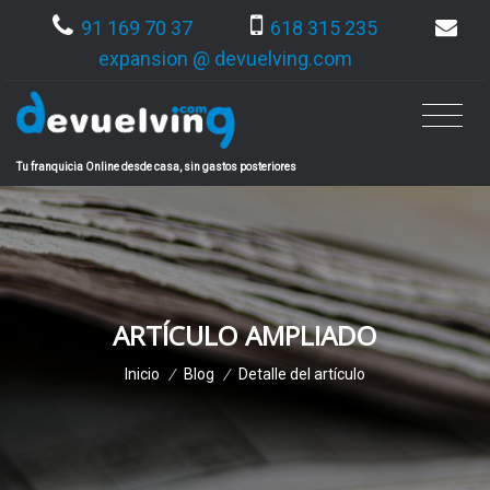
91 169 70 37
618 315 235
expansion @ devuelving.com
Tu franquicia Online desde casa, sin gastos posteriores
ARTÍCULO AMPLIADO
Inicio
/
Blog
/
Detalle del artículo