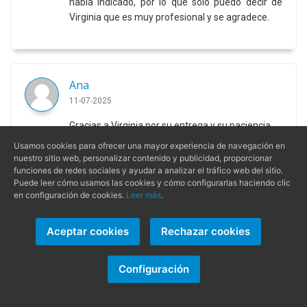
había indicado, por lo que sólo puedo decir de
Virginia que es muy profesional y se agradece.
Ana
11-07-2025
Gracias a Virginia por su entrega y su paciencia.
Usamos cookies para ofrecer una mayor experiencia de navegación en
nuestro sitio web, personalizar contenido y publicidad, proporcionar
funciones de redes sociales y ayudar a analizar el tráfico web del sitio.
Puede leer cómo usamos las cookies y cómo configurarlas haciendo clic
Pedro
en configuración de cookies.
Leer más
.
18-06-2025
Aceptar cookies
Rechazar cookies
Hola buenas tardes quisiera decir que la atención
recibida por la Sra Virginia ha extraordinaria,
explicándomelo todo muy bien y resolviendo
Configuración
todas mis dudas solo tengo palabras de elogio
para esta persona un abrazo y un saludo