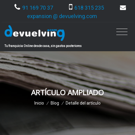
91 169 70 37
618 315 235
expansion @ devuelving.com
Tu franquicia Online desde casa, sin gastos posteriores
ARTÍCULO AMPLIADO
Inicio
/
Blog
/
Detalle del artículo