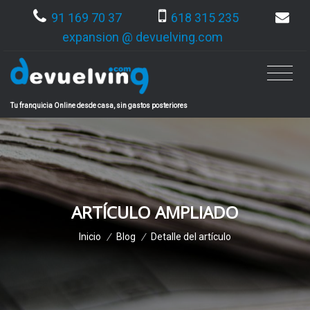
91 169 70 37
618 315 235
expansion @ devuelving.com
Tu franquicia Online desde casa, sin gastos posteriores
ARTÍCULO AMPLIADO
Inicio
/
Blog
/
Detalle del artículo