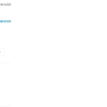
versión
ansion
e