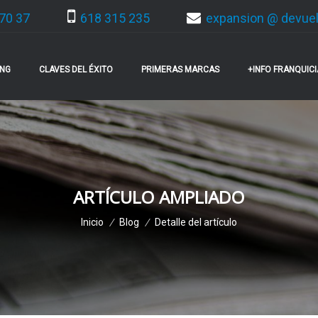
70 37
618 315 235
expansion @ devue
ING
CLAVES DEL ÉXITO
PRIMERAS MARCAS
+INFO FRANQUIC
ARTÍCULO AMPLIADO
Inicio
/
Blog
/
Detalle del artículo