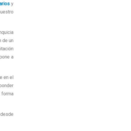
arios
y
nuestro
nquicia
n de un
itación
upone a
e en el
sponder
e forma
a desde