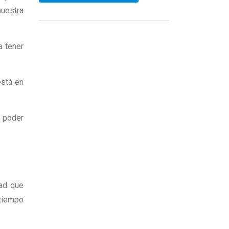
nuestra
a tener
está en
l poder
dad que
 tiempo