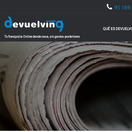
91 169 
QUÉ ES DEVUELV
Tu franquicia Online desde casa, sin gastos posteriores