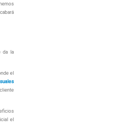
, hemos
acabará
 da la
onde el
suales
cliente
eficios
cial el