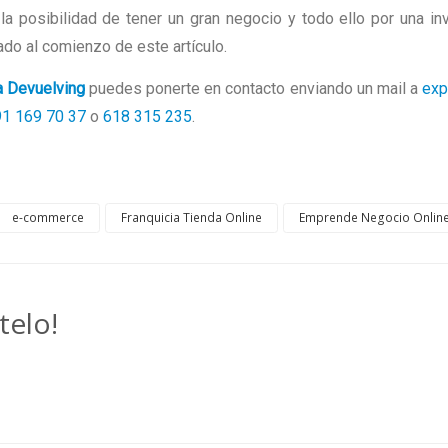
la posibilidad de tener un gran negocio y todo ello por una in
do al comienzo de este artículo.
a Devuelving
puedes ponerte en contacto enviando un mail a
exp
91 169 70 37
o
618 315 235
.
e-commerce
Franquicia Tienda Online
Emprende Negocio Onlin
telo!