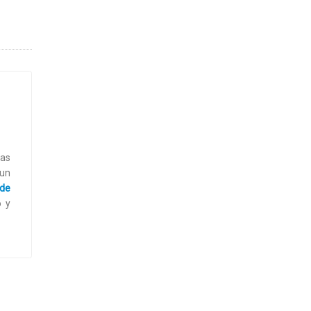
nas
 un
 de
o y