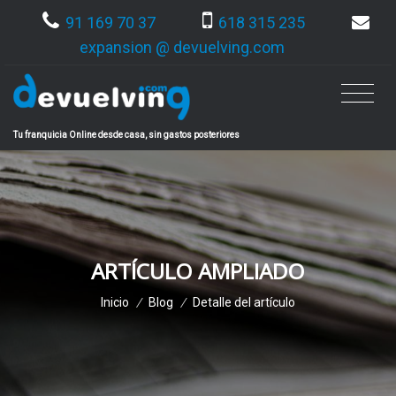
91 169 70 37
618 315 235
expansion @ devuelving.com
Tu franquicia Online desde casa, sin gastos posteriores
ARTÍCULO AMPLIADO
Inicio
/
Blog
/
Detalle del artículo